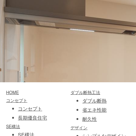
[%list_end%]
[%article%]
[%category%]
[%tags%]
ページトップへ
HOME
ダブル断熱工法
コンセプト
ダブル断熱
コンセプト
省エネ性能
長期優良住宅
耐久性
SE構法
デザイン
SE構法
シンプルなデザイン