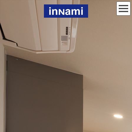
印南建設スタッフブログ
[%title%]
[%article_date_notime_wa%]
[%lead%]
[%list_start%]