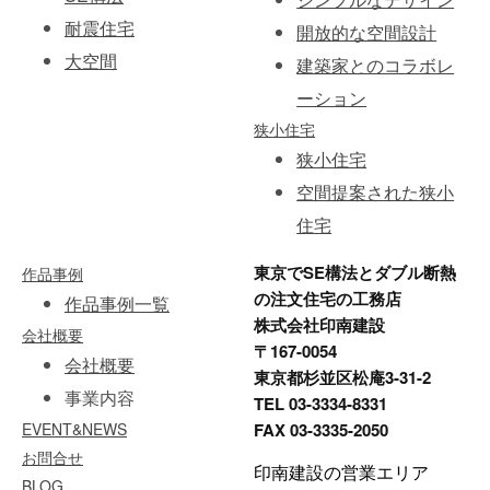
耐震住宅
開放的な空間設計
大空間
建築家とのコラボレ
ーション
狭小住宅
狭小住宅
空間提案された狭小
住宅
東京でSE構法とダブル断熱
作品事例
の注文住宅の工務店
作品事例一覧
株式会社印南建設
会社概要
〒167-0054
会社概要
東京都杉並区松庵3-31-2
事業内容
TEL 03-3334-8331
EVENT&NEWS
FAX 03-3335-2050
お問合せ
印南建設の営業エリア
BLOG