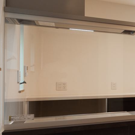
[%list_start%]
[%list_end%]