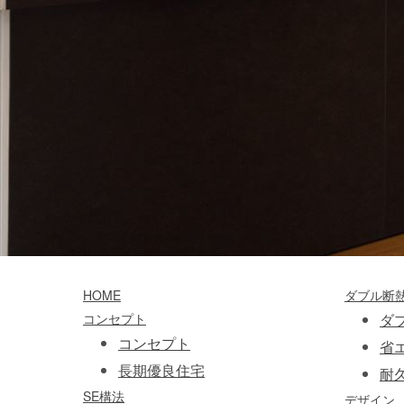
[%article%]
HOME
ダブル断
コンセプト
ダ
コンセプト
省
長期優良住宅
耐
SE構法
デザイン