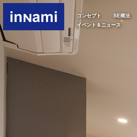
コンセプト
SE構法
イベント＆ニュース
[%title%]
[%lead%]