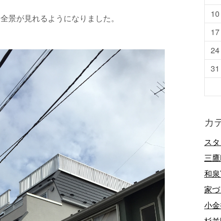
10
物全景が見れるようになりました。
17
24
31
カ
スタ
三鷹
和泉
家づ
小金
杉並