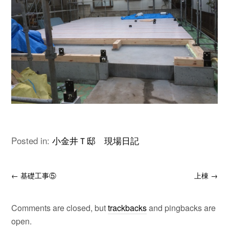
Posted in:
小金井Ｔ邸 現場日記
←
基礎工事⑤
上棟
→
Comments are closed, but
trackbacks
and pingbacks are
open.